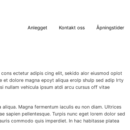
Anlegget
Kontakt oss
Åpningstider
cons ectetur adipis cing elit, sekido alor eiusmod oplot
e et dolore magna epoyt aliqua erolp shulp sed adip lrty
isi nullam vehicula ipsum atdi arcu cursus off vitae
a aliqua. Magna fermentum iaculis eu non diam. Ultrices
tae sapien pellentesque. Turpis nunc eget lorem dolor sed
 mauris commodo quis imperdiet. In hac habitasse platea