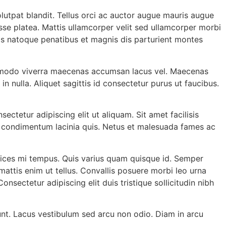
utpat blandit. Tellus orci ac auctor augue mauris augue
asse platea. Mattis ullamcorper velit sed ullamcorper morbi
is natoque penatibus et magnis dis parturient montes
ommodo viverra maecenas accumsan lacus vel. Maecenas
in nulla. Aliquet sagittis id consectetur purus ut faucibus.
ectetur adipiscing elit ut aliquam. Sit amet facilisis
tor condimentum lacinia quis. Netus et malesuada fames ac
ltrices mi tempus. Quis varius quam quisque id. Semper
ttis enim ut tellus. Convallis posuere morbi leo urna
onsectetur adipiscing elit duis tristique sollicitudin nibh
dunt. Lacus vestibulum sed arcu non odio. Diam in arcu