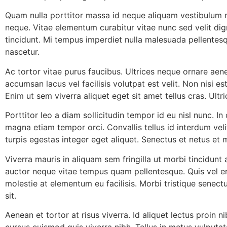
Quam nulla porttitor massa id neque aliquam vestibulum m
neque. Vitae elementum curabitur vitae nunc sed velit dign
tincidunt. Mi tempus imperdiet nulla malesuada pellentes
nascetur.
Ac tortor vitae purus faucibus. Ultrices neque ornare 
accumsan lacus vel facilisis volutpat est velit. Non nisi es
Enim ut sem viverra aliquet eget sit amet tellus cras. Ultri
Porttitor leo a diam sollicitudin tempor id eu nisl nunc. I
magna etiam tempor orci. Convallis tellus id interdum veli
turpis egestas integer eget aliquet. Senectus et netus et
Viverra mauris in aliquam sem fringilla ut morbi tincidun
auctor neque vitae tempus quam pellentesque. Quis vel er
molestie at elementum eu facilisis. Morbi tristique senectus
sit.
Aenean et tortor at risus viverra. Id aliquet lectus proin
cursus euismod quis viverra nibh. Tellus in metus vulputate