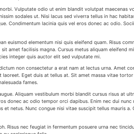
orbi. Vulputate odio ut enim blandit volutpat maecenas vol
issim sodales ut. Nisi lacus sed viverra tellus in hac habit
que. Condimentum lacinia quis vel eros donec ac odio. Soci
aenean euismod elementum nisi quis eleifend quam. Risus c
t sit amet facilisis magna. Cursus metus aliquam eleifend mi 
cies integer quis auctor elit sed vulputate mi.
n dictum non consectetur a erat nam at lectus urna. Amet cons
t laoreet. Eget duis at tellus at. Sit amet massa vitae tor
 malesuada fames.
t augue. Aliquam vestibulum morbi blandit cursus risus at u
os donec ac odio tempor orci dapibus. Enim nec dui nunc ma
 et netus. Nunc congue nisi vitae suscipit tellus mauris a. C
 nibh. Risus nec feugiat in fermentum posuere urna nec tinci
 eu scelerisque felis.